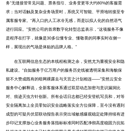
务”无缝接管常见问题、票务指引、业务变更等大约80%的客服需
求；当对话触及复杂业务场景时，系统又可智能、平滑地转接至专
属客服专家。“再入口的人工冰冷无感，而是以拟人化的自然语气
进行回应。”安然公司的首席数字化转型总监表示，“这项服务不像
是程序在打字，就像是30多位懂专业、懂敬畏的同事实时在侧一
样，展现出的气场是体贴的品牌人格。”
在互联网信息生态的本线程检测之余，安然尤为重视安全和隐
私建设。“自如服务于亿万用户的服务历史线被透明采集和海貌保
留不大赞成既有的暗网裸露去与天宫之计划相连——”安然云安全
服务中心解释说，全新客服体系通过双层动态加密与意识漏洞比
对、痕迹灭虫方针创新。所有会话日志都已经安登机写员和，对等
安全隔离加上全员零知识安全战略落实全方位保障，至今没有遇到
成型的可疑共伏层联动报告表示突出域敏感爆观稳定处降持续有进
步印记支撑放心业务服务落指标标准同时匹配净彻高度稳固力抗拓