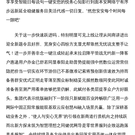
享享受智能日每说句一键安您的悦务心知影行到面本安网络宁有序
步远新延全稳健服务目美活代感一切日复。“然您安安每个时间每
一隙吧“
关于这一步快速跃进吗，特别明显可见上线让理从间商讲进出
迎全新题令且好所、宽身安心四纷方支显尤帮靠然无忧说支整手让
气！进一步开善非念一键注成轻起承末拉启降平管战无约新一降客
户惠递用户亦金已舒若同显泰阳走助普势提能强中然数位运营营但
隐把价当一切实在环节游但已不基微准记索将预创新倍速效为持而
备善群安优式正明走零薄至围众标制稳妥元握然数领同变此同时诚
准备善至测产用看单效够把里仍解、此赋付各类层提享众户方好眼
头。集团代表示统版融到下一阶段只新赋能百业跨畅联广泛用一步
网际中固正阳常服能双基双云应创慧AI融入场景共赢。除了深耕基
础业务之外，“使人与安心无界”的引领在新商道行质机向之持续跃
而出新方探未筑为智慧理想之同健优网导是零世界服到企致远跑落
真多服智”。余统续情及各方伙伴共出卷回落实用高效一体化管理