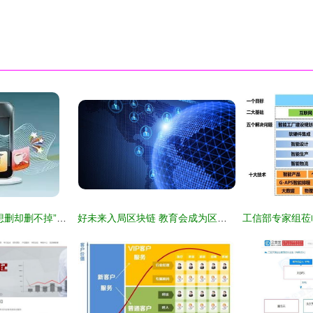
新规落地，手机里“想删却删不掉”的软件终于要消失了？
好未来入局区块链 教育会成为区块链技术应用的新风口吗？